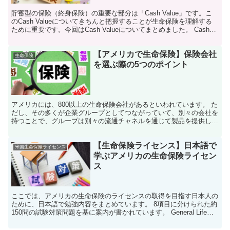
貯蓄型の保険（終身保険）の重要な部分は「Cash Value」です。こ
のCash Valueについてきちんと把握することが生命保険を理解する
ために重要です。今回はCash Valueについてまとめました。 Cash
Valueの概要 このサ...
【アメリカで生命保険】保険会社
生命保険
を選ぶ際の5つのポイント
アメリカには、800以上の生命保険会社があるといわれています。 た
だし、その多くが企業グループとしてつながっていて、別々の会社を
持つことで、グループは別々の流通チャネルを通じて製品を提供した
り、特定の州の規制要件をより効率的に満たしたり、他...
【生命保険ライセンス】日本語で
米国生命保険ライセンス
学ぶアメリカの生命保険ライセン
ス
ここでは、アメリカの生命保険のライセンスの取得を目指す日本人の
ために、日本語で勉強内容をまとめています。 8項目に分けられた約
150問の試験対策問題を基に案内が書かれています。 General Life
Insurance Basics, ...