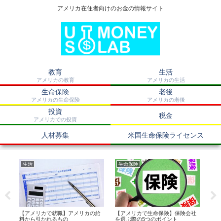
アメリカ在住者向けのお金の情報サイト
教育
生活
アメリカの教育
アメリカの生活
生命保険
老後
アメリカの生命保険
アメリカの老後
投資
税金
アメリカでの投資
人材募集
米国生命保険ライセンス
生活
生命保険
投
べ
【アメリカで就職】アメリカの給
【アメリカで生命保険】保険会社
【
識
料から引かれるもの
を選ぶ際の5つのポイント
の