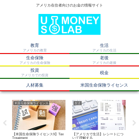
アメリカ在住者向けのお金の情報サイト
教育
生活
アメリカの教育
アメリカの生活
生命保険
老後
アメリカの生命保険
アメリカの老後
投資
税金
アメリカでの投資
人材募集
米国生命保険ライセンス
米国生命保険ライセンス
生活
医
月は
【米国生命保険ライセンス9】Tax
【アメリカで生活】レシートにつ
【ア
Treatment
いて理解する
と