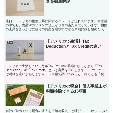
造を徹底解説
連日、アメリカの物価上昇に関するニュースが流れています。実生活
の中でも、食品やガソリンの値上がり目の当たりにしています。物価
の上昇をきっかけに自分の資産を増やす方法を真剣に探し始めた人も
少なくないと思います。しかし、資産を増やす時に避けられ...
【アメリカで生活】Tax
生活
DeductionとTax Creditの違い
アメリカで生活していて毎年Tax Returnの季節になるとよく「Tax
Deduction」や「Tax Credit」という言葉を耳にします。 この二つに
は明確な違いがありますが、日本語で調べてみると、両方とも「税額
控除」と訳されています...
【アメリカの税金】個人事業主が
税金
税額控除できる15項目
会社に勤めている場合の収入を「給与収入」と呼び、ここからいろい