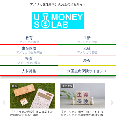
アメリカ在住者向けのお金の情報サイト
教育
生活
アメリカの教育
アメリカの生活
生命保険
老後
アメリカの生命保険
アメリカの老後
投資
税金
アメリカでの投資
人材募集
米国生命保険ライセンス
税金
生命保険
税
eと
【アメリカの税金】個人事業主が
【アメリカの保険】知っておくべ
【
税額控除できる15項目
きアメリカの生命保険の基礎知識
定