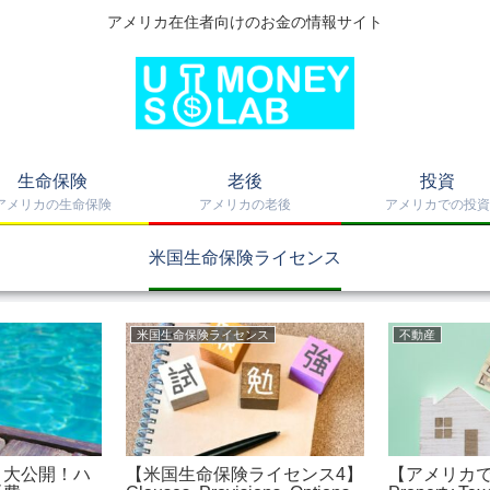
アメリカ在住者向けのお金の情報サイト
生命保険
老後
投資
アメリカの生命保険
アメリカの老後
アメリカでの投資
米国生命保険ライセンス
米国生命保険ライセンス
不動産
】大公開！ハ
【米国生命保険ライセンス4】
【アメリカ