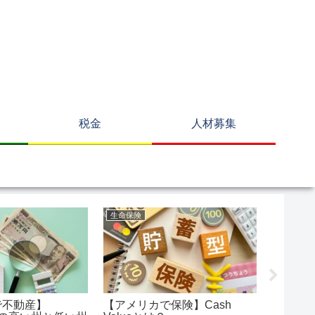
税金
人材募集
生命保険
米国生命
で不動産】
【アメリカで保険】Cash
【米国