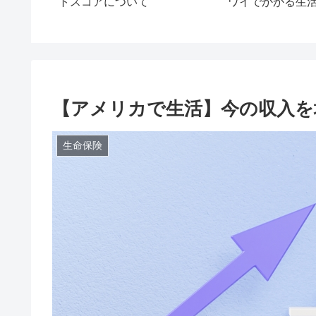
5項目
トスコアについて
ワイでかかる生
【アメリカで生活】今の収入を
生命保険