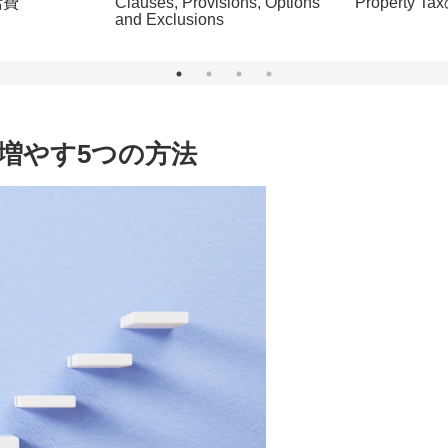
活費
Clauses, Provisions, Options
Property
and Exclusions
増やす5つの方法