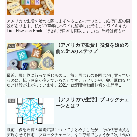
アメリカで生活を始める際にまずやることの一つとして銀行口座の開
設があります。私が2008年にハワイに留学した時もまずワイキキの
First Hawaiian Bankに行き銀行口座を開設しました。当時は何もわか
らず担当者に留学生であることと、...
【アメリカで投資】投資を始める
投資
前の5つのステップ
最近、買い物に行って感じるのは、前と同じものを同じだけ買ってい
るのに、払うお金が増えていることです。ガソリンや、卵、豚肉など
など値段が上がっています。2021年は消費者物価指数の上昇率
(Inflation Rate)は4.28です。つまり、...
【アメリカで生活】ブロックチェ
投資
ーンとは？
以前、仮想通貨の基礎知識についてまとめましたが、その仮想通貨を
実現させて技術「ブロックチェーン」をご存知でしょうか？次世代の