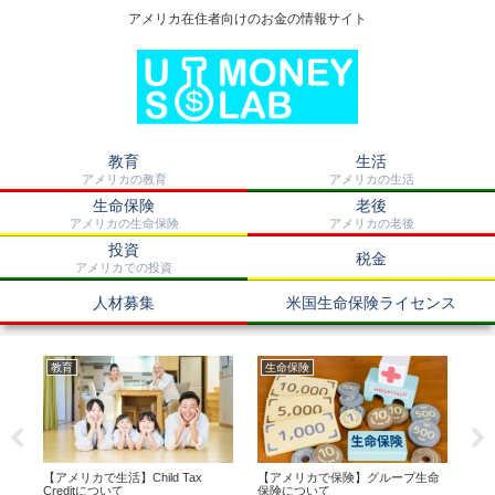
アメリカ在住者向けのお金の情報サイト
教育
生活
アメリカの教育
アメリカの生活
生命保険
老後
アメリカの生命保険
アメリカの老後
投資
税金
アメリカでの投資
人材募集
米国生命保険ライセンス
教育
生命保険
米
定
【アメリカで生活】Child Tax
【アメリカで保険】グループ生命
【
Creditについて
保険について
Annu