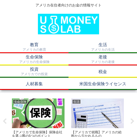
アメリカ在住者向けのお金の情報サイト
教育
生活
アメリカの教育
アメリカの生活
生命保険
老後
アメリカの生命保険
アメリカの老後
投資
税金
アメリカでの投資
人材募集
米国生命保険ライセンス
生命保険
生活
米
保
【アメリカで生命保険】保険会社
【アメリカで就職】アメリカの給
【
を選ぶ際の5つのポイント
料から引かれるもの
Annu