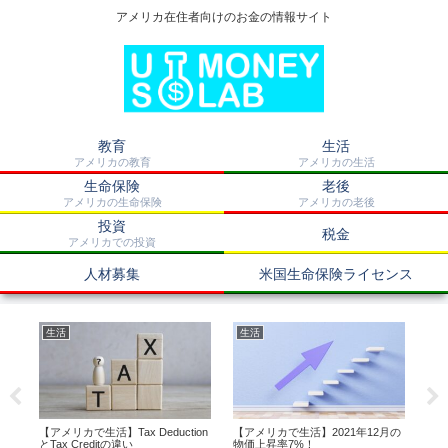
アメリカ在住者向けのお金の情報サイト
教育
生活
アメリカの教育
アメリカの生活
生命保険
老後
アメリカの生命保険
アメリカの老後
投資
税金
アメリカでの投資
人材募集
米国生命保険ライセンス
生活
生活
医
は？
【アメリカで生活】Tax Deduction
【アメリカで生活】2021年12月の
【ア
とTax Creditの違い
物価上昇率7%！
と