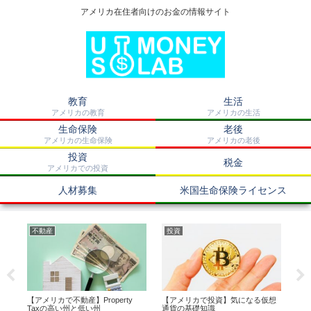
アメリカ在住者向けのお金の情報サイト
教育
生活
アメリカの教育
アメリカの生活
生命保険
老後
アメリカの生命保険
アメリカの老後
投資
税金
アメリカでの投資
人材募集
米国生命保険ライセンス
不動産
投資
生
み
【アメリカで不動産】Property
【アメリカで投資】気になる仮想
【
Taxの高い州と低い州
通貨の基礎知識
い