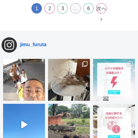
1
2
3
…
6
次へ
jimu_furuta