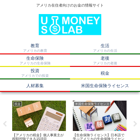
アメリカ在住者向けのお金の情報サイト
教育
生活
アメリカの教育
アメリカの生活
生命保険
老後
アメリカの生命保険
アメリカの老後
投資
税金
アメリカでの投資
人材募集
米国生命保険ライセンス
税金
米国生命保険ライセンス
生
【アメリカの税金】個人事業主が
【生命保険ライセンス】日本語で
【
税額控除できる15項目
学ぶアメリカの生命保険ライセン
険「