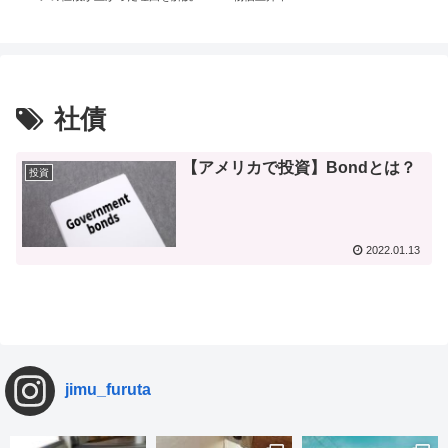
社債
【アメリカで投資】Bondとは？
投資
2022.01.13
jimu_furuta