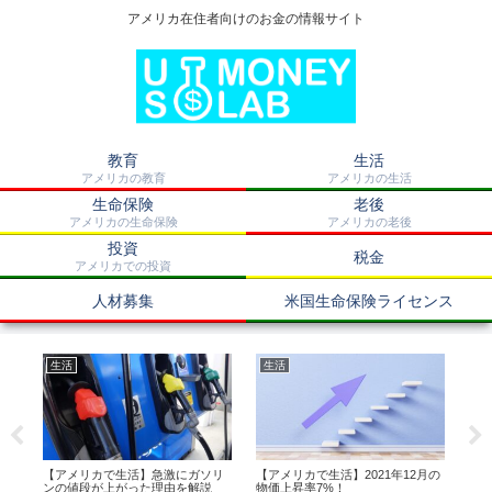
アメリカ在住者向けのお金の情報サイト
教育
生活
アメリカの教育
アメリカの生活
生命保険
老後
アメリカの生命保険
アメリカの老後
投資
税金
アメリカでの投資
人材募集
米国生命保険ライセンス
生活
生活
生
確
【アメリカで生活】急激にガソリ
【アメリカで生活】2021年12月の
【
ンの値段が上がった理由を解説
物価上昇率7%！
上