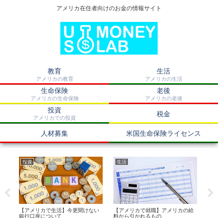
アメリカ在住者向けのお金の情報サイト
教育
生活
アメリカの教育
アメリカの生活
生命保険
老後
アメリカの生命保険
アメリカの老後
投資
税金
アメリカでの投資
人材募集
米国生命保険ライセンス
投資
生活
生
つ
【アメリカで生活】今更聞けない
【アメリカで就職】アメリカの給
【
銀行口座について
料から引かれるもの
い